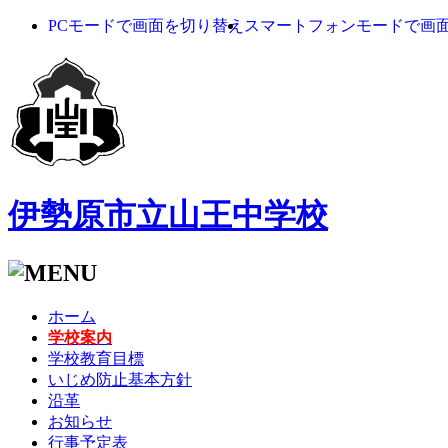
PCモードで画面を切り替え
スマートフォンモードで画
伊勢原市立山王中学校
ホーム
学校案内
学校教育目標
いじめ防止基本方針
沿革
お知らせ
行事予定表