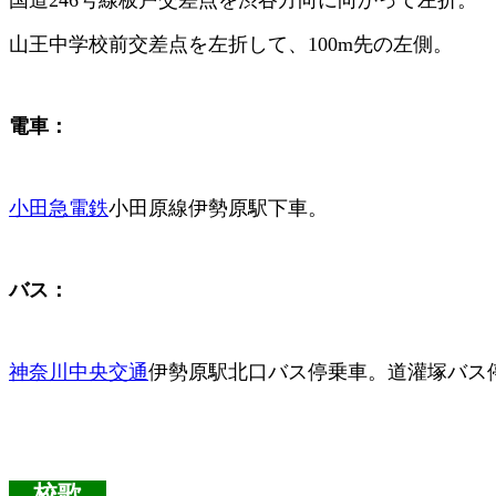
山王中学校前交差点を左折して、100m先の左側。
電車：
小田急電鉄
小田原線伊勢原駅下車。
バス：
神奈川中央交通
伊勢原駅北口バス停乗車。道灌塚バス
校歌